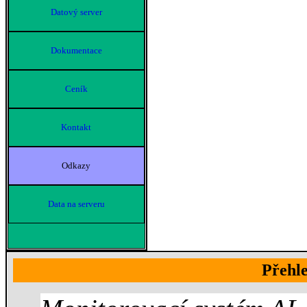
Datový server
Dokumentace
Ceník
Kontakt
Odkazy
Data na serveru